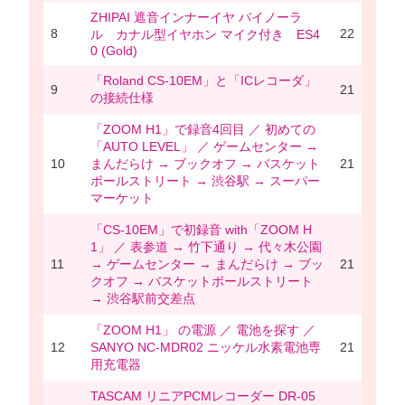
ZHIPAI 遮音インナーイヤ バイノーラ
8
22
ル カナル型イヤホン マイク付き ES4
0 (Gold)
「Roland CS-10EM」と「ICレコーダ」
9
21
の接続仕様
「ZOOM H1」で録音4回目 ／ 初めての
「AUTO LEVEL」 ／ ゲームセンター →
10
まんだらけ → ブックオフ → バスケット
21
ボールストリート → 渋谷駅 → スーパー
マーケット
「CS-10EM」で初録音 with「ZOOM H
1」 ／ 表参道 → 竹下通り → 代々木公園
11
→ ゲームセンター → まんだらけ → ブッ
21
クオフ → バスケットボールストリート
→ 渋谷駅前交差点
「ZOOM H1」 の電源 ／ 電池を探す ／
12
SANYO NC-MDR02 ニッケル水素電池専
21
用充電器
TASCAM リニアPCMレコーダー DR-05