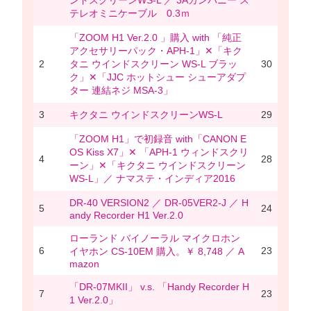
テレオミニケーブル 0.3ｍ
「ZOOM H1 Ver.2.0 」購入 with 「純正
アクセサリーパック・APH-1」✕「キク
2
タニ ウインドスクリーン WS-L ブラッ
30
ク」✕「JJC ホットシュー シューアダプ
ター 連結ネジ MSA-3」
3
キクタニ ウインドスクリーンWS-L
29
「ZOOM H1」で初録音 with「CANON E
OS Kiss X7」✕ 「APH-1 ウィンドスクリ
4
28
ーン」✕「キクタニ ウインドスクリーン
WS-L」／ ナマステ・インディア2016
DR-40 VERSION2 ／ DR-05VER2-J ／ H
5
24
andy Recorder H1 Ver.2.0
ローランド バイノーラル マイクロホン
6
23
イヤホン CS-10EM 購入。￥ 8,748 ／ A
mazon
「DR-07MKII」 v.s. 「Handy Recorder H
7
23
1 Ver.2.0」