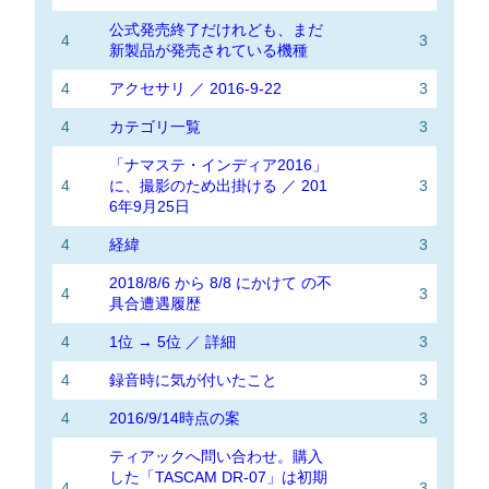
公式発売終了だけれども、まだ
4
3
新製品が発売されている機種
4
アクセサリ ／ 2016-9-22
3
4
カテゴリ一覧
3
「ナマステ・インディア2016」
4
に、撮影のため出掛ける ／ 201
3
6年9月25日
4
経緯
3
2018/8/6 から 8/8 にかけて の不
4
3
具合遭遇履歴
4
1位 → 5位 ／ 詳細
3
4
録音時に気が付いたこと
3
4
2016/9/14時点の案
3
ティアックへ問い合わせ。購入
した「TASCAM DR-07」は初期
4
3