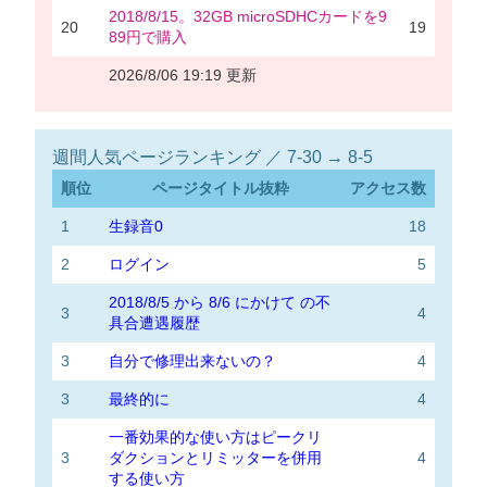
2018/8/15。32GB microSDHCカードを9
20
19
89円で購入
2026/8/06 19:19 更新
週間人気ページランキング ／ 7-30 → 8-5
順位
ページタイトル抜粋
アクセス数
1
生録音0
18
2
ログイン
5
2018/8/5 から 8/6 にかけて の不
3
4
具合遭遇履歴
3
自分で修理出来ないの？
4
3
最終的に
4
一番効果的な使い方はピークリ
3
ダクションとリミッターを併用
4
する使い方