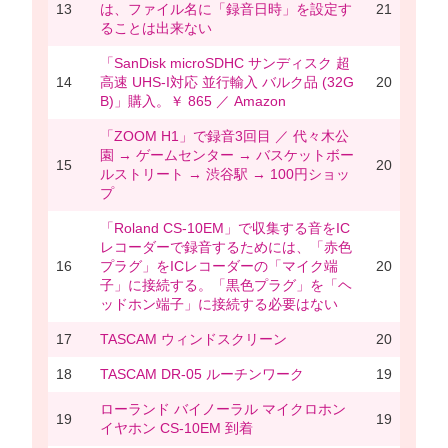
13
は、ファイル名に「録音日時」を設定す
21
ることは出来ない
「SanDisk microSDHC サンディスク 超
14
高速 UHS-I対応 並行輸入 バルク品 (32G
20
B)」購入。￥ 865 ／ Amazon
「ZOOM H1」で録音3回目 ／ 代々木公
園 → ゲームセンター → バスケットボー
15
20
ルストリート → 渋谷駅 → 100円ショッ
プ
「Roland CS-10EM」で収集する音をIC
レコーダーで録音するためには、「赤色
16
プラグ」をICレコーダーの「マイク端
20
子」に接続する。「黒色プラグ」を「ヘ
ッドホン端子」に接続する必要はない
17
TASCAM ウィンドスクリーン
20
18
TASCAM DR-05 ルーチンワーク
19
ローランド バイノーラル マイクロホン
19
19
イヤホン CS-10EM 到着