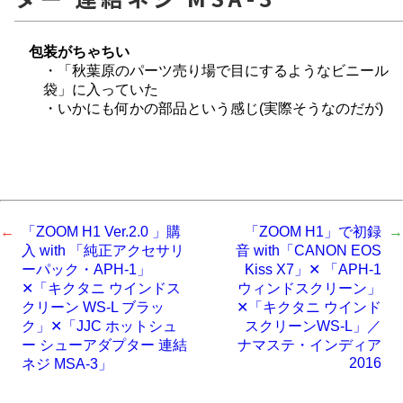
包装がちゃちい
・「秋葉原のパーツ売り場で目にするようなビニール
袋」に入っていた
・いかにも何かの部品という感じ(実際そうなのだが)
「ZOOM H1 Ver.2.0 」購
「ZOOM H1」で初録
入 with 「純正アクセサリ
音 with「CANON EOS
ーパック・APH-1」
Kiss X7」✕ 「APH-1
✕「キクタニ ウインドス
ウィンドスクリーン」
クリーン WS-L ブラッ
✕「キクタニ ウインド
ク」✕「JJC ホットシュ
スクリーンWS-L」／
ー シューアダプター 連結
ナマステ・インディア
2016
ネジ MSA-3」