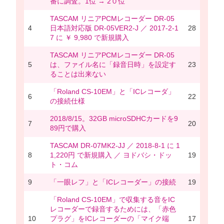
番に調査。1位 → 2０位
TASCAM リニアPCMレコーダー DR-05
4
日本語対応版 DR-05VER2-J ／ 2017-2-1
28
7 に ￥ 9,980 で新規購入
TASCAM リニアPCMレコーダー DR-05
5
は、ファイル名に「録音日時」を設定す
23
ることは出来ない
「Roland CS-10EM」と「ICレコーダ」
6
22
の接続仕様
2018/8/15。32GB microSDHCカードを9
7
20
89円で購入
TASCAM DR-07MK2-JJ ／ 2018-8-1 に 1
8
1,220円 で新規購入 ／ ヨドバシ・ドッ
19
ト・コム
9
「一眼レフ」と「ICレコーダー」の接続
19
「Roland CS-10EM」で収集する音をIC
レコーダーで録音するためには、「赤色
10
プラグ」をICレコーダーの「マイク端
17