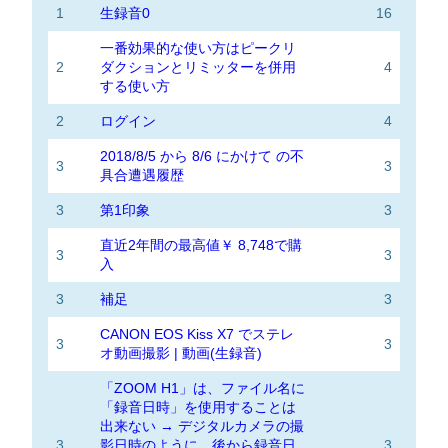
1
生録音0
16
一番効果的な使い方はピークリ
2
ダクションとリミッターを併用
4
する使い方
2
ログイン
4
2018/8/5 から 8/6 にかけて の不
3
3
具合遭遇履歴
3
第1印象
3
直近2年間の最高値￥ 8,748で購
3
3
入
3
補足
3
CANON EOS Kiss X7 でステレ
3
3
オ動画撮影 | 動画(生録音)
「ZOOM H1」は、ファイル名に
「録音日時」を使用することは
出来ない → デジタルカメラの撮
3
影日時のように、後から録音日
3