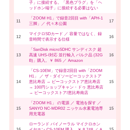
子」に接続する。「黒色プラグ」を「ヘ
ッドホン端子」に接続する必要はない
「ZOOM H1」で録音2回目 with「APH-1
11
17
三脚」／ 代々木公園
マイクロSDカード ／ 容量ではなく、録
12
16
音時間で表示する仕様
「SanDisk microSDHC サンディスク 超
13
高速 UHS-I対応 並行輸入 バルク品 (32G
16
B)」購入。￥ 865 ／ Amazon
「CS-10EM」で録音2回目 with「ZOOM
H1」 ／ ザ・ダイソーピーコックストア
14
恵比寿店 → ピーコックストア恵比寿店
15
→ 100円ショップキャン・ドゥ 恵比寿店
→ ピーコックストア/恵比寿南店
「ZOOM H1」 の電源 ／ 電池を探す ／
15
SANYO NC-MDR02 ニッケル水素電池専
15
用充電器
ローランド バイノーラル マイクロホン
16
15
イヤホン CS-10EM 購入。￥ 8,748 ／ A