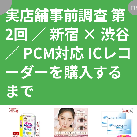
実店舗事前調査 第
く
目
2回 ／ 新宿 × 渋谷
／ PCM対応 ICレコ
ーダーを購入する
まで