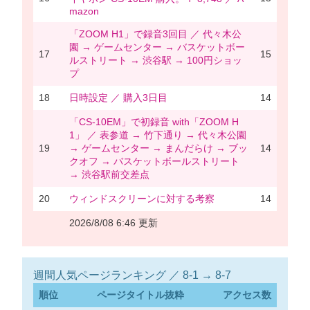
mazon
「ZOOM H1」で録音3回目 ／ 代々木公
園 → ゲームセンター → バスケットボー
17
15
ルストリート → 渋谷駅 → 100円ショッ
プ
18
日時設定 ／ 購入3日目
14
「CS-10EM」で初録音 with「ZOOM H
1」 ／ 表参道 → 竹下通り → 代々木公園
19
→ ゲームセンター → まんだらけ → ブッ
14
クオフ → バスケットボールストリート
→ 渋谷駅前交差点
20
ウィンドスクリーンに対する考察
14
2026/8/08 6:46 更新
週間人気ページランキング ／ 8-1 → 8-7
順位
ページタイトル抜粋
アクセス数