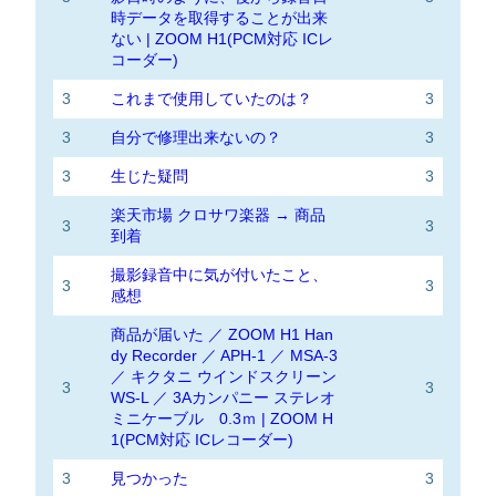
時データを取得することが出来
ない | ZOOM H1(PCM対応 ICレ
コーダー)
3
これまで使用していたのは？
3
3
自分で修理出来ないの？
3
3
生じた疑問
3
楽天市場 クロサワ楽器 → 商品
3
3
到着
撮影録音中に気が付いたこと、
3
3
感想
商品が届いた ／ ZOOM H1 Han
dy Recorder ／ APH-1 ／ MSA-3
／ キクタニ ウインドスクリーン
3
3
WS-L ／ 3Aカンパニー ステレオ
ミニケーブル 0.3ｍ | ZOOM H
1(PCM対応 ICレコーダー)
3
見つかった
3